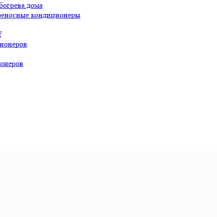
богрева дома
реносные кондиционеры
f
ионеров
онеров