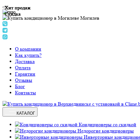
Хит продаж
Хит продаж
Хит продаж
Хит продаж
Меню
Скидка
Скидка
Скидка
Могилев
О компании
Как купить?
Доставка
Оплата
Гарантии
Отзывы
Блог
Контакты
КАТАЛОГ
Кондиционеры со скидкой
Недорогие кондиционеры
Инверторные кондицион