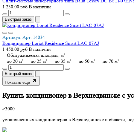
Сплит-система инверторного типа Ballu Tessey DC BSTI-07HN
1 230.00 руб
В наличии
Быстрый заказ
Артикул:
Арт:
14034
Кондиционер Loriot Residence Smart LAC-07AJ
1 450.00 руб
В наличии
Обслуживаемая площадь, м²
до 20 м²
до 25 м²
до 35 м²
до 50 м²
до 70 м²
Быстрый заказ
Показать еще
Купить кондиционер
в Верхнедвинске с у
>3000
установленных кондиционеров в Верхнедвинске и области, по