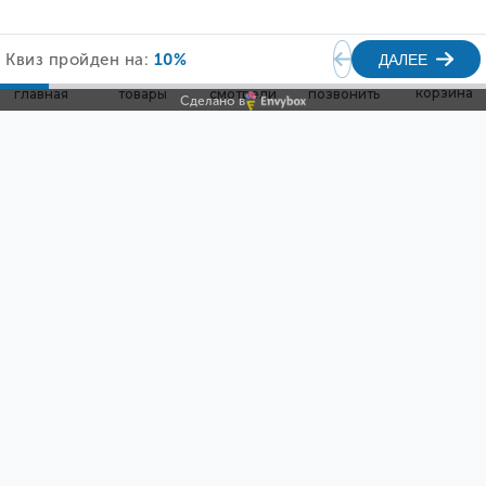
ИНВЕРТОРНЫЕ
МОБИЛЬНЫЕ
0
0
КОНДИЦИОНЕРЫ
КОНДИЦИОНЕРЫ
корзина
главная
товары
смотрели
позвонить
Сделано в
КОНДИЦИОНЕРЫ
КОНДИЦИОНЕРЫ ON
ДЛЯ ОБОГРЕВА
OFF
ДОМА
СПЛИТ СИСТЕМЫ
МУЛЬТИ СПЛИТ
СИСТЕМЫ