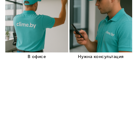
Корзина
Кровати
Детские кроватки
Кроватки для новорожденных
Пеленальные столики
Матрасы
Постельное белье
+375 (29) 319-
Заказать звонок
99-99
Магазин кондиционеров
в Шумилино
У нас вы можете недорого купить кондиционер
в Шумилино с установкой и официальной
гарантией от производителя!
Заказать консультацию