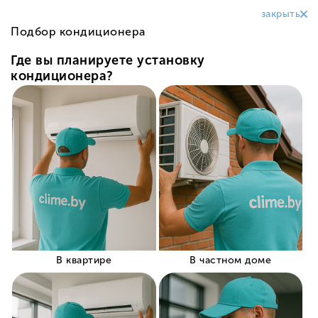
0
О компании
Как купить?
Могилев
Доставка
Оплата
Гарантии
Отзывы
Блог
Контакты
КАТАЛОГ
+375 (29) 319-99-99
Заказать звонок