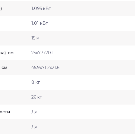
)
1.095 кВт
1.01 кВт
15 м
а), см
25x77x20.1
 см
45.9x71.2x21.6
8 кг
26 кг
ости
Да
Да