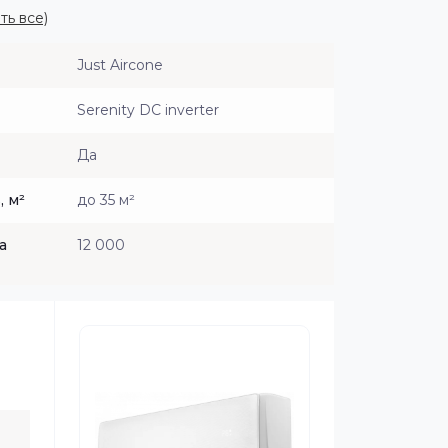
ть все)
Just Aircone
Serenity DC inverter
Да
 м²
до 35 м²
а
12 000