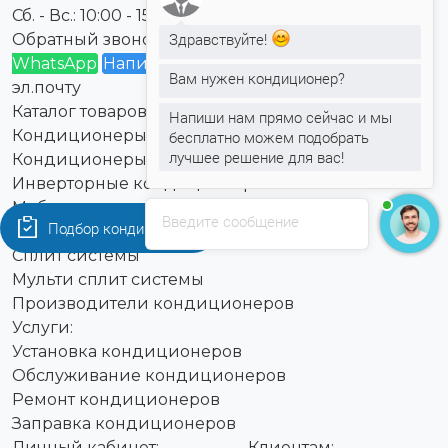
Сб. - Вс.: 10:00 - 15:00
Здравствуйте!
Обратный звонок
Написать в Viber
Написать в
WhatsApp
Написать в Telegram
Написать на
Вам нужен кондиционер?
эл.почту
Каталог товаров:
Напиши нам прямо сейчас и мы
Кондиционеры для квартиры
бесплатно можем подобрать
лучшее решение для вас!
Кондиционеры для дома
Инверторные кондиционеры
Мобильные кондиционеры
Введите сообщение
Подбор кондиционера
Кондиционеры On Off
Сплит системы
Мульти сплит системы
Производители кондиционеров
Услуги:
Установка кондиционеров
Обслуживание кондиционеров
Ремонт кондиционеров
Заправка кондиционеров
Личный кабинет:
Клиентам: