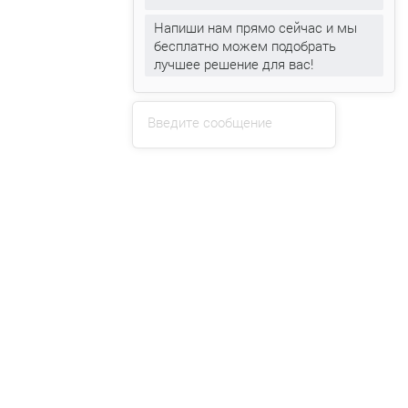
НАПИСАТЬ НА ЭЛ.ПОЧТУ
Напиши нам прямо сейчас и мы
бесплатно можем подобрать
Каталог товаров:
лучшее решение для вас!
Кондиционеры для квартиры
Кондиционеры для дома
Введите сообщение
Инверторные кондиционеры
Мобильные кондиционеры
Кондиционеры On Off
Сплит системы
Мульти сплит системы
Производители кондиционеров
Услуги:
Личный кабинет:
Клиентам:
Реквизиты: Общество с ограниченной ответственностью "ДС-Инновация".
Свидетельство о государственной регистрации за номером 791391040 выдано
Администрацией Ленинского района г. Могилева 11.05.2025 года. Юридический