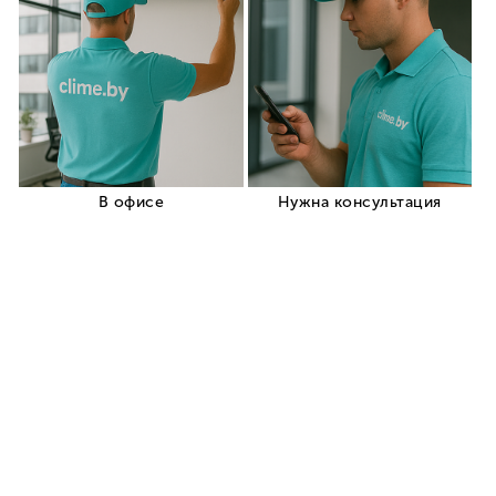
Clime.by
Мы в Clime.by предлагаем нашим клиентам
удобные и безопасные способы оплаты для
максимально комфортного совершения покупок.
Ниже представлена информация о доступных
вариантах оплаты
кондиционеров
для наших
клиентов в Дубровно и по всей Беларуси.
Способы оплаты:
Оплата наличными при получении
:
Вы можете оплатить ваш заказ наличными
курьеру при доставке.
Этот способ доступен как для заказов в
Дубровно, так и для доставки по всей
Беларуси.