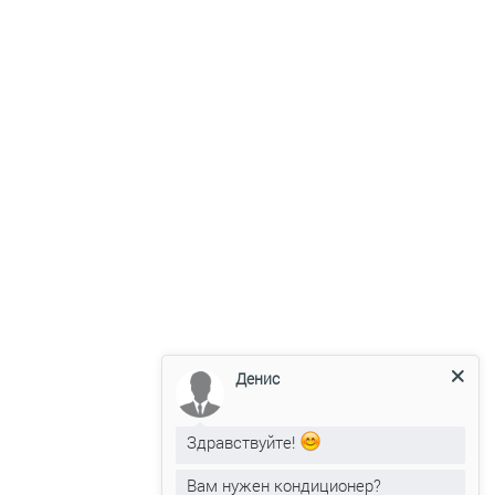
+375 (29) 319-99-99
web.clime.by@gmail.com
Прием заявок через сайт: круглосуточно
Консультации: 09:00 - 18:00.
Сб. - Вс.: 10:00 - 15:00
ОБРАТНЫЙ ЗВОНОК
Денис
НАПИСАТЬ В VIBER
НАПИСАТЬ В WHATSAPP
Здравствуйте!
НАПИСАТЬ В TELEGRAM
Вам нужен кондиционер?