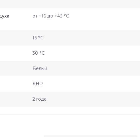
духа
от +16 до +43 °С
16 °С
30 °С
Белый
КНР
2 года