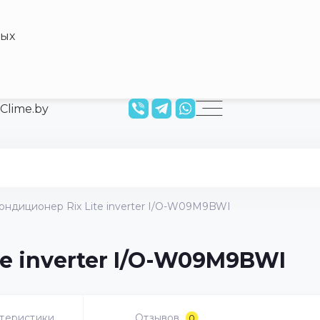
ных
ондиционер Rix Lite inverter I/O-W09M9BWI
e inverter I/O-W09M9BWI
теристики
Отзывов
0