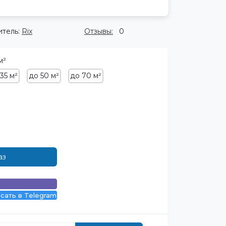
тель:
Rix
Отзывы:
0
м²
35 м²
до 50 м²
до 70 м²
аз
сать в Telegram