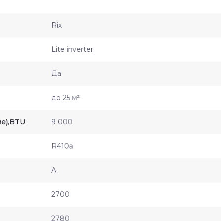
Rix
Lite inverter
Да
до 25 м²
е),BTU
9 000
R410a
A
2700
2780