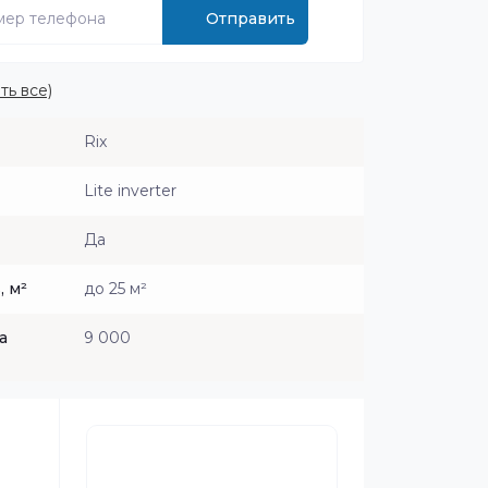
Отправить
ть все)
Rix
Lite inverter
Да
 м²
до 25 м²
а
9 000