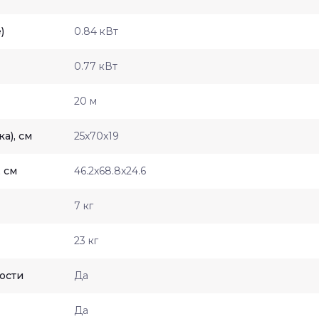
)
0.84 кВт
0.77 кВт
20 м
а), см
25x70x19
 см
46.2x68.8x24.6
7 кг
23 кг
ости
Да
Да