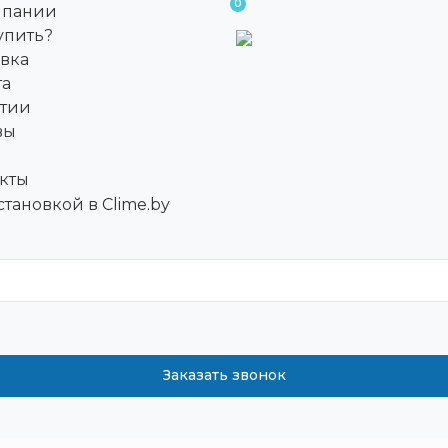
0
мпании
упить?
вка
та
нтии
вы
кты
Заказать звонок