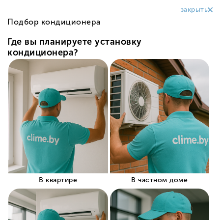
Все о товаре
Характеристики
Отзывов
0
0
О компании
Как купить?
Могилев
Доставка
Оплата
Гарантии
Отзывы
Блог
Контакты
КАТАЛОГ