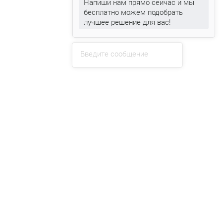
Напиши нам прямо сейчас и мы
бесплатно можем подобрать
лучшее решение для вас!
Кондиционеры Loriot
Цены от 880 руб.
Смотреть
Введите сообщение
Оказываемые услуги
Установка
кондиционеров
Обслуживание
кондиционеров
Ремонт
кондиционеров
Заправка
кондиционеров