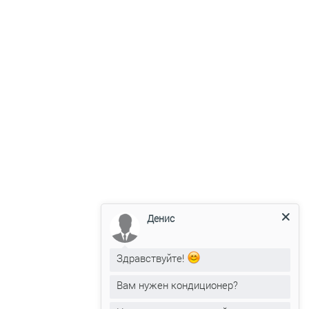
Популярные бренды
кондиционеров в
Могилеве
Кондиционеры Ballu
Цены от 990 руб.
Смотреть
Кондиционеры Gree
Цены от 1040 руб.
Денис
Смотреть
Здравствуйте!
Кондиционеры Electrolux
Вам нужен кондиционер?
Цены от 1069 руб.
Смотреть