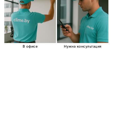
+375 (29) 319-99-99
Заказать звонок
Корзина
Кровати
Детские кроватки
Кроватки для новорожденных
Пеленальные столики
Матрасы
Постельное белье
+375 (29) 319-
Заказать звонок
99-99
Недорогие кондиционеры для дома
Кондиционер L