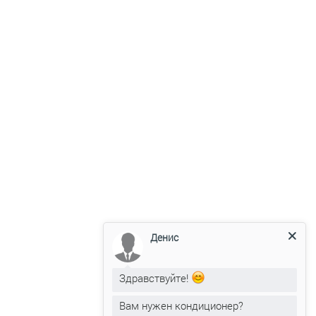
Кондиционеры Gree
Цены от 1040 руб.
Смотреть
Кондиционеры Electrolux
Цены от 1069 руб.
Смотреть
Кондиционеры Loriot
Денис
Цены от 880 руб.
Смотреть
Здравствуйте!
Оказываемые услуги
Вам нужен кондиционер?