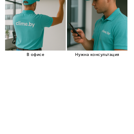
кондиционеры
Кондиционеры для
обогрева дома
Мобильные
переносные кондиционеры
Мульти сплит системы
Кондиционеры типа On Off
Производители
кондиционеров
Установка кондиционеров
Обслуживание кондиционеров
Ремонт кондиционеров
Заправка кондиционеров
+375 (29) 319-99-99
Заказать звонок
Корзина
0
Кровати
Ссылка