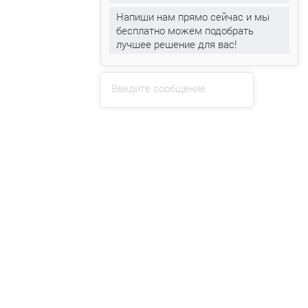
Установка
кондиционеров
Напиши нам прямо сейчас и мы
бесплатно можем подобрать
Обслуживание
кондиционеров
лучшее решение для вас!
Ремонт
кондиционеров
Заправка
кондиционеров
Введите сообщение
+375 (29) 319-99-99
web.clime.by@gmail.com
Прием заявок через сайт: круглосуточно
Консультации: 09:00 - 18:00.
Сб. - Вс.: 10:00 - 15:00
Обратный звонок
Написать в Viber
Написать в WhatsApp
Написать в Telegram
Написать на эл.почту
Каталог товаров:
Кондиционеры для квартиры
Кондиционеры для дома
Инверторные кондиционеры
Мобильные кондиционеры
Кондиционеры On Off
Сплит системы
Мульти сплит системы
Производители кондиционеров
Услуги: