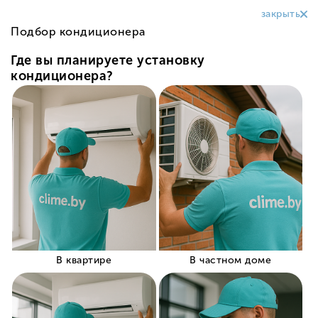
+375 (29) 319-99-99
Заказать звонок
Все о товаре
Характеристики
Отзывов
0
Недорогие кондиционеры для дома
Кондиционер H
Кондиционер Haier Jade DC inverter
AS25S2SJ2FA-W / 1U25MECFRA
В НАЛИЧИИ