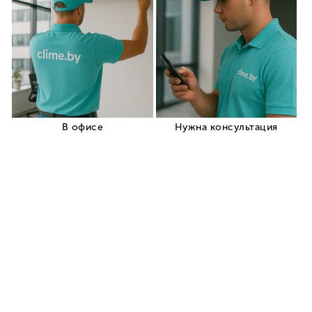
кондиционеры
Кондиционеры для
обогрева дома
Мобильные
переносные кондиционеры
Мульти сплит системы
Кондиционеры типа On Off
Производители
кондиционеров
Установка кондиционеров
Обслуживание
кондиционеров
Ремонт кондиционеров
Заправка кондиционеров
+375 (29) 319-99-99
Заказать звонок
Корзина
0
Кровати
Ссылка