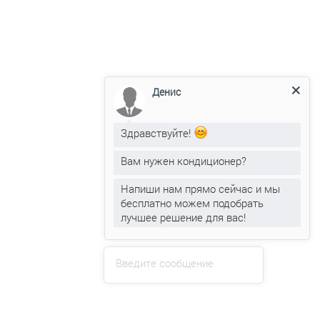
Кондиционеры Loriot
Цены от 880 руб.
Денис
Смотреть
Оказываемые услуги
Здравствуйте!
Вам нужен кондиционер?
Установка
кондиционеров
Обслуживание
кондиционеров
Напиши нам прямо сейчас и мы
Ремонт
кондиционеров
бесплатно можем подобрать
лучшее решение для вас!
Заправка
кондиционеров
+375 (29) 319-99-99
web.clime.by@gmail.com
Прием заявок через сайт: круглосуточно
Введите сообщение
Консультации: 09:00 - 18:00.
Сб. - Вс.: 10:00 - 15:00
Обратный звонок
Написать в Viber
Написать в WhatsApp
Написать в Telegram
Написать на эл.почту