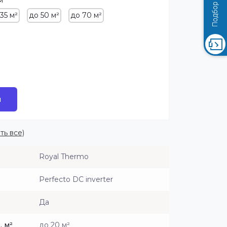
м²
35 м²
до 50 м²
до 70 м²
и
ть все)
Royal Thermo
Perfecto DC inverter
Да
 м²
до 20 м²