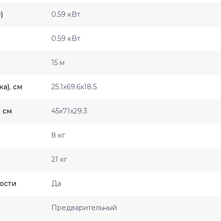
)
0.59 кВт
0.59 кВт
15 м
а), см
25.1x69.6x18.5
 см
45x71x29.3
8 кг
21 кг
ости
Да
Предварительный