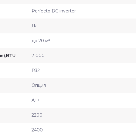
Perfecto DC inverter
Да
до 20 м²
е),BTU
7 000
R32
Опция
A++
2200
2400