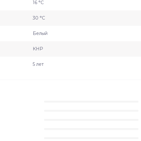
16 °С
30 °С
Белый
КНР
5 лет