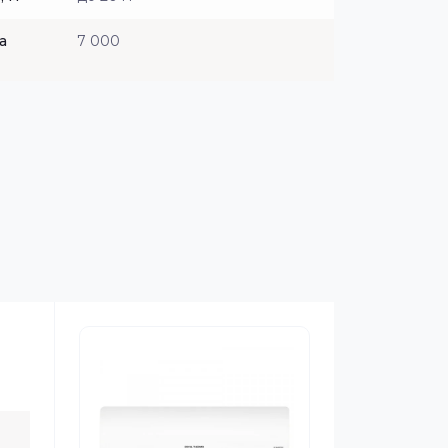
а
7 000