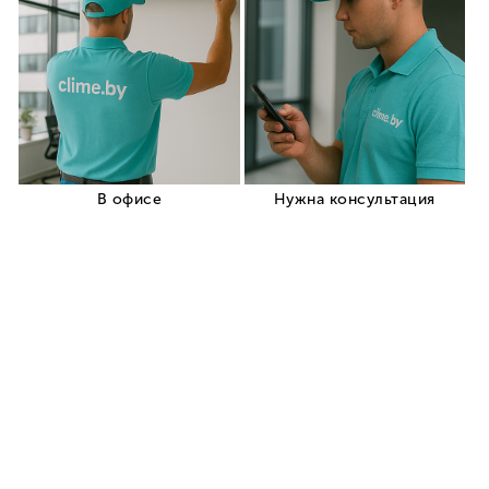
Инверторные
кондиционеры
Кондиционеры для
обогрева дома
Мобильные
переносные кондиционеры
Мульти сплит системы
Кондиционеры типа On Off
Производители
кондиционеров
Установка кондиционеров
Обслуживание
кондиционеров
Ремонт кондиционеров
Заправка кондиционеров
+375 (29) 319-99-99
Заказать звонок
Корзина
0
Кровати