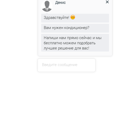
Денис
Смотреть
Здравствуйте!
Кондиционеры Loriot
Вам нужен кондиционер?
Цены от 880 руб.
Напиши нам прямо сейчас и мы
Смотреть
бесплатно можем подобрать
лучшее решение для вас!
Оказываемые услуги
Установка
кондиционеров
Введите сообщение
Обслуживание
кондиционеров
Ремонт
кондиционеров
Заправка
кондиционеров
+375 (29) 319-99-99
web.clime.by@gmail.com
Прием заявок через сайт: круглосуточно
Консультации: 09:00 - 18:00.