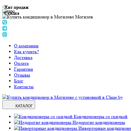
Хит продаж
Хит продаж
Хит продаж
Хит продаж
Меню
Скидка
Скидка
Скидка
Могилев
О компании
Как купить?
Доставка
Оплата
Гарантии
Отзывы
Блог
Контакты
КАТАЛОГ
Кондиционеры со скидкой
Недорогие кондиционеры
Инверторные кондицион