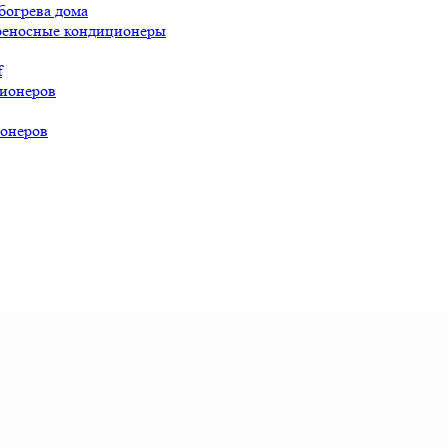
богрева дома
реносные кондиционеры
f
ионеров
онеров