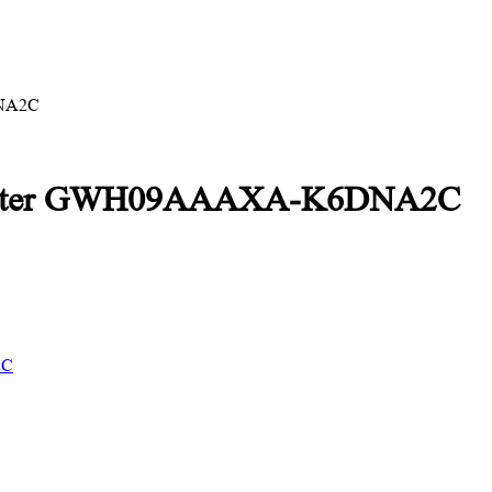
DNA2C
nverter GWH09AAAXA-K6DNA2C