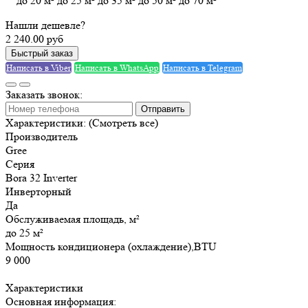
до 20 м²
до 25 м²
до 35 м²
до 50 м²
до 70 м²
Нашли дешевле?
2 240.00 руб
Быстрый заказ
Написать в Viber
Написать в WhatsApp
Написать в Telegram
Заказать звонок:
Отправить
Характеристики:
(Смотреть все)
Производитель
Gree
Серия
Bora 32 Inverter
Инверторный
Да
Обслуживаемая площадь, м²
до 25 м²
Мощность кондиционера (охлаждение),BTU
9 000
Характеристики
Основная информация: