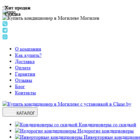
Хит продаж
Хит продаж
Хит продаж
Хит продаж
Меню
Скидка
Скидка
Скидка
Могилев
О компании
Как купить?
Доставка
Оплата
Гарантии
Отзывы
Блог
Контакты
КАТАЛОГ
Кондиционеры со скидкой
Недорогие кондиционеры
Инверторные кондицион