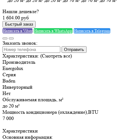
до 20 м²
до 20 м²
до 20 м²
до 70 м²
до 70 м²
до 70 м²
Нашли дешевле?
1 604.00 руб
Быстрый заказ
Написать в Viber
Написать в WhatsApp
Написать в Telegram
Заказать звонок:
Отправить
Характеристики:
(Смотреть все)
Производитель
Energolux
Серия
Baden
Инверторный
Нет
Обслуживаемая площадь, м²
до 20 м²
Мощность кондиционера (охлаждение),BTU
7 000
Характеристики
Основная информация: