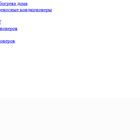
богрева дома
реносные кондиционеры
f
ионеров
онеров