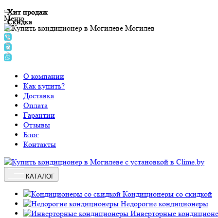
Хит продаж
Хит продаж
Хит продаж
Хит продаж
Меню
Скидка
Скидка
Скидка
Могилев
О компании
Как купить?
Доставка
Оплата
Гарантии
Отзывы
Блог
Контакты
КАТАЛОГ
Кондиционеры со скидкой
Недорогие кондиционеры
Инверторные кондицион