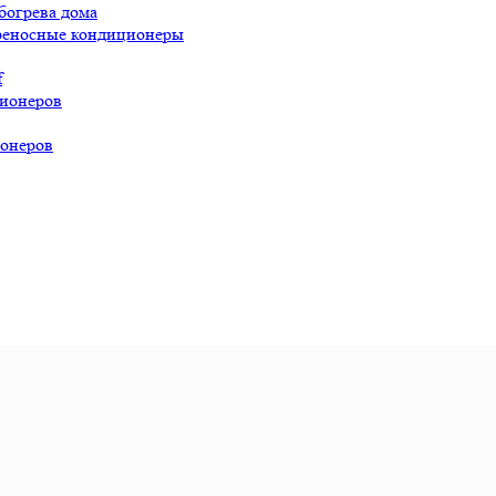
богрева дома
реносные кондиционеры
f
ионеров
онеров