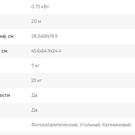
0.75 кВт
20 м
а), см
28.3x69x19.9
 см
45.6x64.9x24.4
7 кг
23 кг
ости
Да
Да
Фотокаталитический, Угольный, Катехиновый