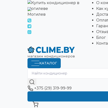
О ко
Как к
Могилев
Доста
Опла
Гара
Отзы
Блог
Конта
КАТАЛОГ
+375 (29) 319-99-99