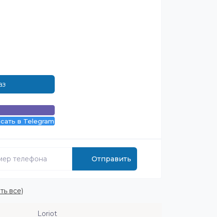
аз
сать в Telegram
Отправить
ть все)
Loriot