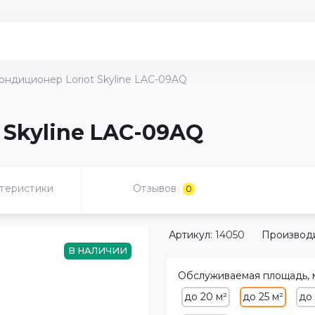
ондиционер Loriot Skyline LAC-09AQ
 Skyline LAC-09AQ
теристики
Отзывов
0
Артикул:
14050
Производи
В НАЛИЧИИ
Обслуживаемая площадь, 
до 20 м²
до 25 м²
до 