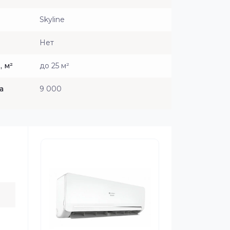
Skyline
Нет
 м²
до 25 м²
а
9 000