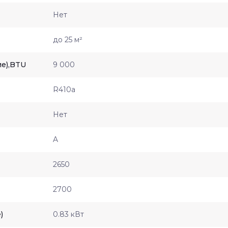
Нет
до 25 м²
е),BTU
9 000
R410a
Нет
A
2650
2700
)
0.83 кВт