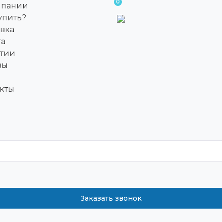
0
мпании
упить?
вка
та
нтии
вы
кты
Заказать звонок