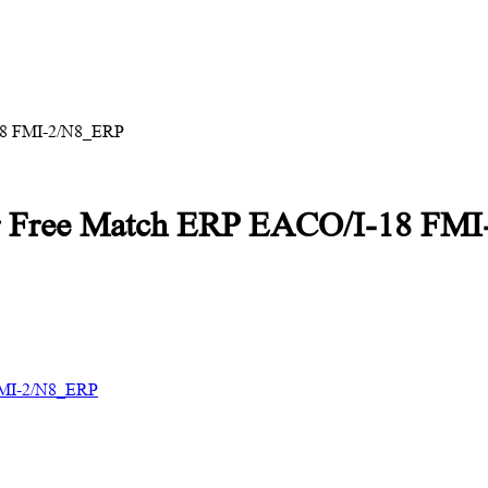
-18 FMI-2/N8_ERP
er Free Match ERP EACO/I-18 FM