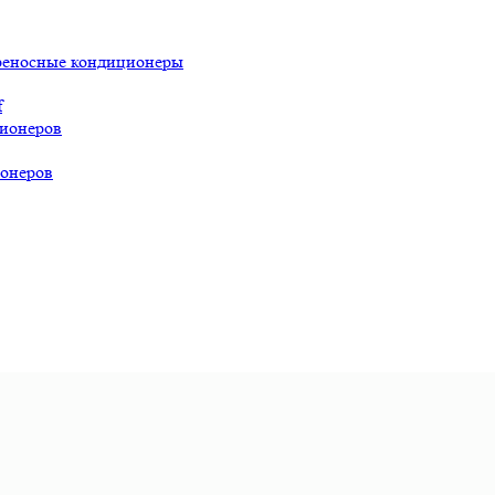
реносные кондиционеры
f
ионеров
онеров