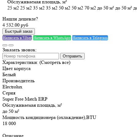
Обслуживаемая площадь, м²
25 м2
25 м2
35 м2
35 м2
50 м2
50 м2
70 м2
до 50 м²
до 50 м²
д
Нашли дешевле?
4 532.00 руб
Быстрый заказ
Написать в Viber
Написать в WhatsApp
Написать в Telegram
Заказать звонок:
Отправить
Характеристики:
(Смотреть все)
Цвет корпуса
Белый
Производитель
Electrolux
Серия
Super Free Match ERP
Обслуживаемая площадь, м²
до 50 м²
Мощность кондиционера (охлаждение),BTU
18 000
Описание