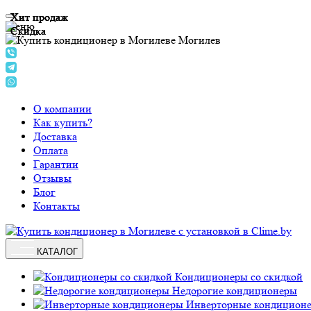
Хит продаж
Хит продаж
Хит продаж
Хит продаж
Меню
Скидка
Скидка
Скидка
Могилев
О компании
Как купить?
Доставка
Оплата
Гарантии
Отзывы
Блог
Контакты
КАТАЛОГ
Кондиционеры со скидкой
Недорогие кондиционеры
Инверторные кондицион