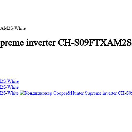
TXAM2S-White
upreme inverter CH-S09FTXAM2S