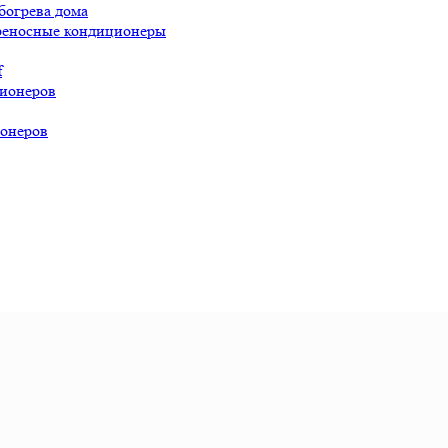
богрева дома
реносные кондиционеры
f
ионеров
онеров