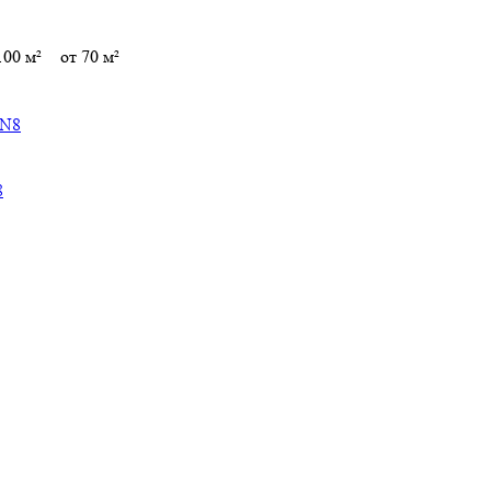
100 м²
от 70 м²
8