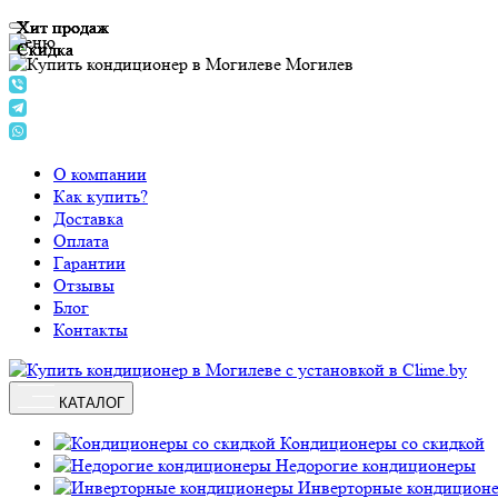
Хит продаж
Хит продаж
Хит продаж
Хит продаж
Меню
Скидка
Скидка
Скидка
Могилев
О компании
Как купить?
Доставка
Оплата
Гарантии
Отзывы
Блог
Контакты
КАТАЛОГ
Кондиционеры со скидкой
Недорогие кондиционеры
Инверторные кондицион