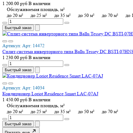
1 200.00 руб
В наличии
Обслуживаемая площадь, м²
до 20 м²
до 25 м²
до 35 м²
до 50 м²
до 70 м²
до 
Быстрый заказ
Артикул:
Арт:
14472
Сплит-система инверторного типа Ballu Tessey DC BSTI-07HN
1 230.00 руб
В наличии
Быстрый заказ
Артикул:
Арт:
14034
Кондиционер Loriot Residence Smart LAC-07AJ
1 450.00 руб
В наличии
Обслуживаемая площадь, м²
до 20 м²
до 25 м²
до 35 м²
до 50 м²
до 70 м²
Быстрый заказ
Показать еще