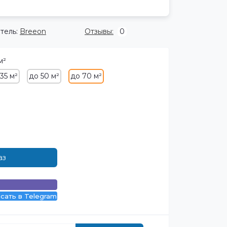
тель:
Breeon
Отзывы:
0
м²
35 м²
до 50 м²
до 70 м²
аз
сать в Telegram